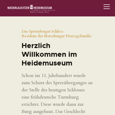
STARTSEITE
Das Spremberger Schloss
SCHLOSS & MUSEUM
Residenz der Merseburger Herzogsfamilie
Herzlich
AUSSTELLUNGEN
Willkommen im
VERANSTALTUNGEN
Heidemuseum
DIE SAMMLUNG
Schon im 11. Jahrhundert wurde
zum Schutz des Spreeüberganges an
RUND UMS MUSEUM
der Stelle des heutigen Schlosses
eine frühdeutsche Turmburg
PÄDAGOGIK
errichtet. Diese wurde dann zur
Burg ausgebaut. Das Geschlecht
FAMILIENFREUNDLICH