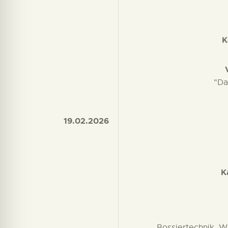
K
"Da
19.02.2026
K
Bossiertechnik, W