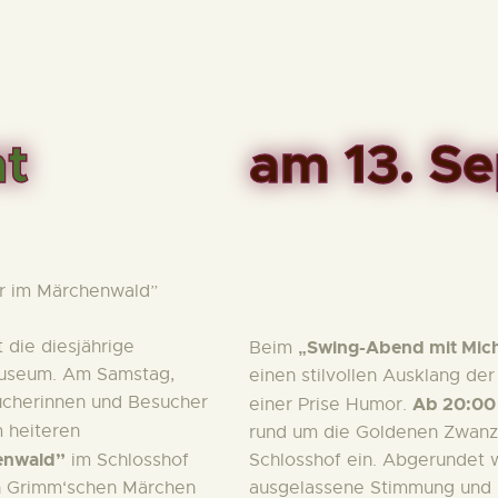
t
am 13. S
r im Märchenwald”
die diesjährige
„Swing-Abend mit Mich
Beim
museum. Am Samstag,
einen stilvollen Ausklang d
cherinnen und Besucher
Ab 20:00
einer Prise Humor.
 heiteren
rund um die Goldenen Zwanzi
enwald”
im Schlosshof
Schlosshof ein. Abgerundet w
en Grimm‘schen Märchen
ausgelassene Stimmung und b