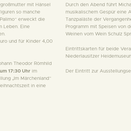
Urgroßmutter mit Hänsel
Durch den Abend führt Micha
figuren so manche
musikalischem Gespür eine A
„Palimo“ erweckt die
Tanzpaläste der Vergangenhe
m Leben. Eine
Programm mit Speisen von de
en.
Weinen vom Wein Schulz Sp
Euro und für Kinder 4,00
Eintrittskarten für beide Ver
Niederlausitzer Heidemuseum 
Johann Theodor Römhild
 um 17:30 Uhr
Der Eintritt zur Ausstellungse
im
ellung „Im Märchenland”
ihnachtszeit in eine