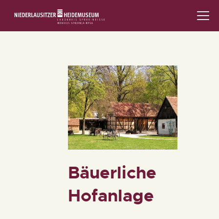
STARTSEITE
SCHLOSS & MUSEUM
AUSSTELLUNGEN
VERANSTALTUNGEN
DIE SAMMLUNG
RUND UMS MUSEUM
Bäuerliche
PÄDAGOGIK
Hofanlage
FAMILIENFREUNDLICH